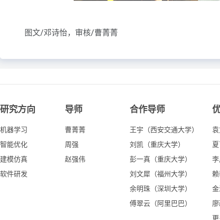
图文/邓诗怡，审核/曹菁菁
研究方向
导师
合作导师
机器学习
曹菁菁
王宇（西安交通大学）
袁
智能优化
周强
刘凯（重庆大学）
夏
建模仿真
赵强伟
彭一真（重庆大学）
李
软件研发
刘文犀（福州大学）
赖
余明珠（深圳大学）
金
傅翠云（阿里巴巴）
廖
更