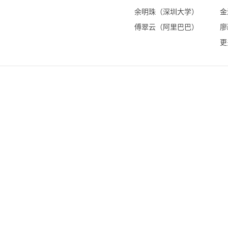
余明珠（深圳大学）
金
傅翠云（阿里巴巴）
廖
更