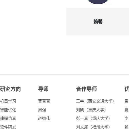
赖馨
2021届
研究方向
导师
合作导师
机器学习
曹菁菁
王宇（西安交通大学）
袁
智能优化
周强
刘凯（重庆大学）
夏
建模仿真
赵强伟
彭一真（重庆大学）
李
软件研发
刘文犀（福州大学）
赖