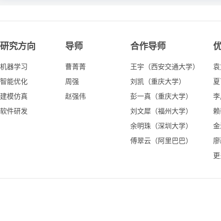
研究方向
导师
合作导师
机器学习
曹菁菁
王宇（西安交通大学）
袁
智能优化
周强
刘凯（重庆大学）
夏
建模仿真
赵强伟
彭一真（重庆大学）
李
软件研发
刘文犀（福州大学）
赖
余明珠（深圳大学）
金
傅翠云（阿里巴巴）
廖
更