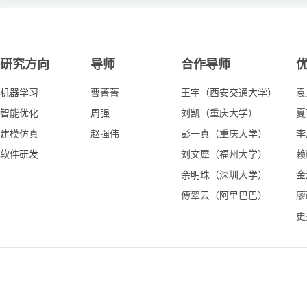
研究方向
导师
合作导师
机器学习
曹菁菁
王宇（西安交通大学）
袁
智能优化
周强
刘凯（重庆大学）
夏
建模仿真
赵强伟
彭一真（重庆大学）
李
软件研发
刘文犀（福州大学）
赖
余明珠（深圳大学）
金
傅翠云（阿里巴巴）
廖
更