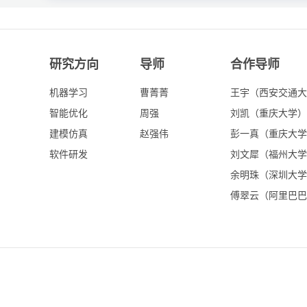
研究方向
导师
合作导师
机器学习
曹菁菁
王宇（西安交通大
智能优化
周强
刘凯（重庆大学）
建模仿真
赵强伟
彭一真（重庆大学
软件研发
刘文犀（福州大学
余明珠（深圳大学
傅翠云（阿里巴巴