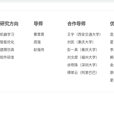
研究方向
导师
合作导师
机器学习
曹菁菁
王宇（西安交通大学）
袁
智能优化
周强
刘凯（重庆大学）
夏
建模仿真
赵强伟
彭一真（重庆大学）
李
软件研发
刘文犀（福州大学）
赖
余明珠（深圳大学）
金
傅翠云（阿里巴巴）
廖
更