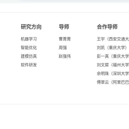
研究方向
导师
合作导师
机器学习
曹菁菁
王宇（西安交通大
智能优化
周强
刘凯（重庆大学）
建模仿真
赵强伟
彭一真（重庆大学
软件研发
刘文犀（福州大学
余明珠（深圳大学
傅翠云（阿里巴巴